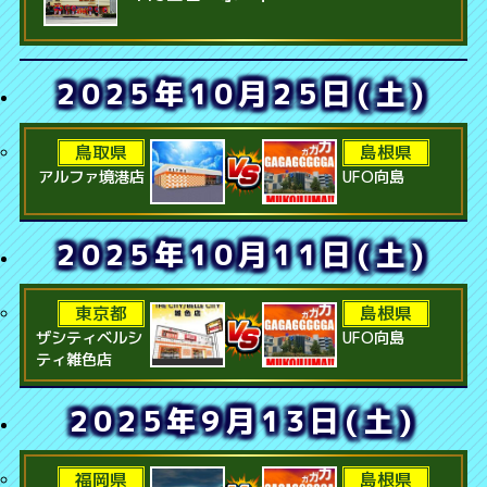
2025年10月25日(土)
鳥取県
島根県
アルファ境港店
UFO向島
2025年10月11日(土)
東京都
島根県
ザシティベルシ
UFO向島
ティ雑色店
2025年9月13日(土)
福岡県
島根県