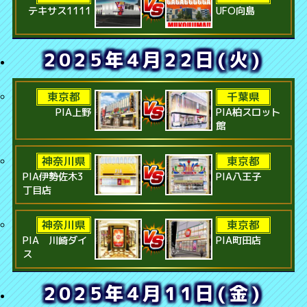
テキサス1111
UFO向島
2025年4月22日(火)
東京都
千葉県
PIA上野
PIA柏スロット
館
神奈川県
東京都
PIA伊勢佐木3
PIA八王子
丁目店
神奈川県
東京都
PIA 川崎ダイ
PIA町田店
ス
2025年4月11日(金)