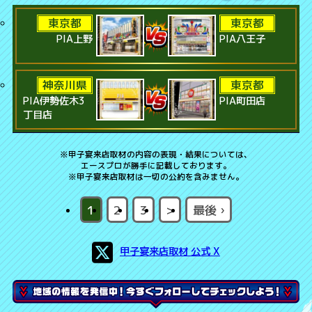
東京都
東京都
PIA上野
PIA八王子
神奈川県
東京都
PIA伊勢佐木3
PIA町田店
丁目店
※
甲子宴
来店取材の内容の表現・結果については、
エースプロが勝手に記載しております。
※
甲子宴
来店取材は一切の公約を含みません。
1
2
3
>
最後 ›
甲子宴来店取材 公式 X