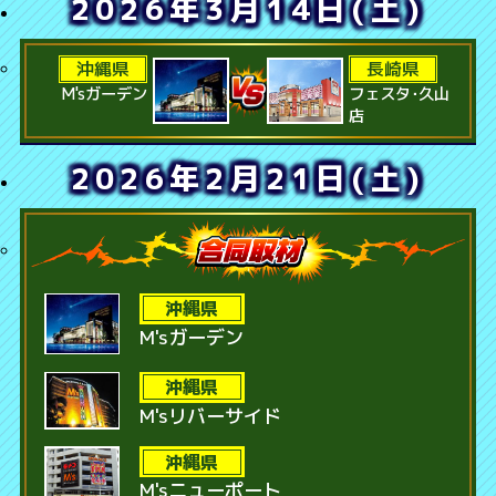
2026年3月14日(土)
沖縄県
長崎県
M'sガーデン
フェスタ･久山
店
2026年2月21日(土)
沖縄県
M'sガーデン
沖縄県
M'sリバーサイド
沖縄県
M'sニューポート