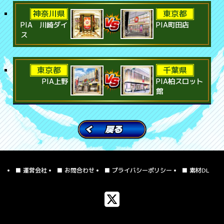
神奈川県
東京都
PIA 川崎ダイ
PIA町田店
ス
東京都
千葉県
PIA上野
PIA柏スロット
館
■ 運営会社
■ お問合わせ
■ プライバシーポリシー
■ 素材DL