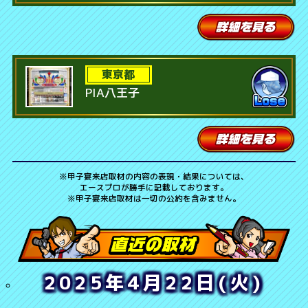
東京都
PIA八王子
※
甲子宴
来店取材の内容の表現・結果については、
エースプロが勝手に記載しております。
※
甲子宴
来店取材は一切の公約を含みません。
2025年4月22日(火)