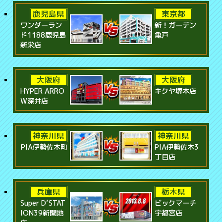
鹿児島県
東京都
ワンダーラン
新！ガーデン
ド1188鹿児島
亀戸
新栄店
大阪府
大阪府
HYPER ARRO
キクヤ堺本店
W深井店
神奈川県
神奈川県
PIA伊勢佐木町
PIA伊勢佐木3
丁目店
兵庫県
栃木県
Super D’STAT
ビックマーチ
ION39新開地
宇都宮店