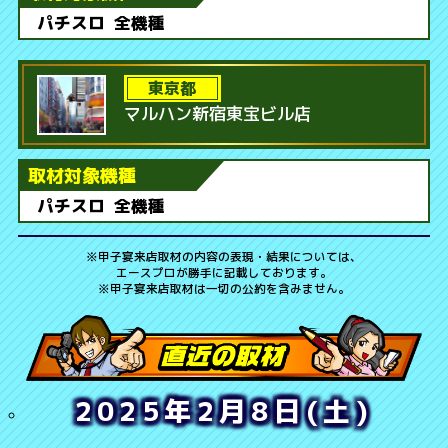
パチスロ
全機種
東京都
マルハン新宿東宝ビル店
取材対象機種
パチスロ
全機種
※
甲子宴
来店取材の内容の表現・結果については、
エースプロが勝手に記載しております。
※
甲子宴
来店取材は一切の公約を含みません。
2025年2月8日(土)