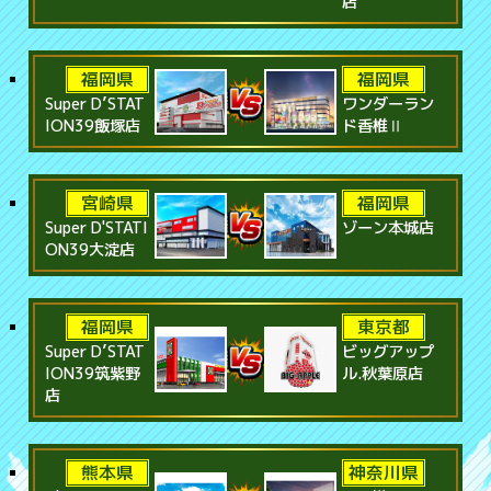
店
福岡県
福岡県
Super D’STAT
ワンダーラン
ION39飯塚店
ド香椎Ⅱ
宮崎県
福岡県
Super D'STATI
ゾーン本城店
ON39大淀店
福岡県
東京都
Super D’STAT
ビッグアップ
ION39筑紫野
ル.秋葉原店
店
熊本県
神奈川県