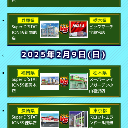
店
兵庫県
栃木県
Super D’STAT
ビックマーチ
ION39新開地
宇都宮店
店
2025年2月9日(日)
福岡県
栃木県
Super D’STAT
スーパーライ
ION39福岡本
ブガーデン小
店
山喜沢店
長崎県
東京都
Super D’STAT
スロットエラ
ION39諫早店
ンドール田無